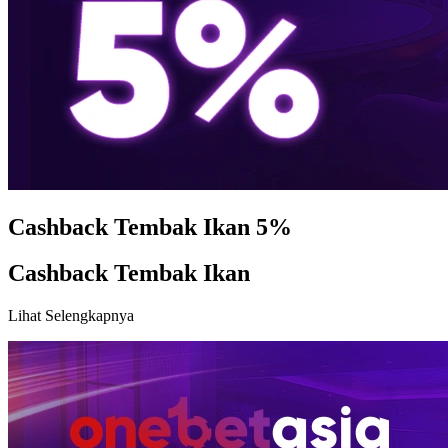
Cashback Tembak Ikan 5%
Cashback Tembak Ikan
Lihat Selengkapnya