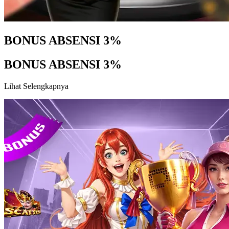
BONUS ABSENSI 3%
BONUS ABSENSI 3%
Lihat Selengkapnya