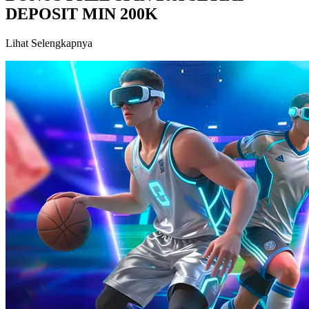
DEPOSIT MIN 200K
Lihat Selengkapnya