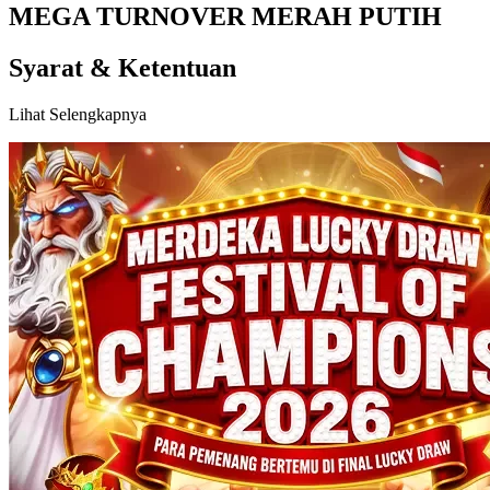
MEGA TURNOVER MERAH PUTIH
Syarat & Ketentuan
Lihat Selengkapnya