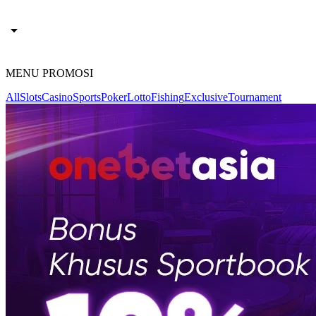
arrow_drop_down
MENU PROMOSI
All
Slots
Casino
Sports
Poker
Lotto
Fishing
Exclusive
Tournament