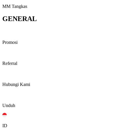
MM Tangkas
GENERAL
Promosi
Referral
Hubungi Kami
Unduh
ID