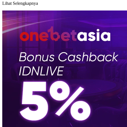
Lihat Selengkapnya