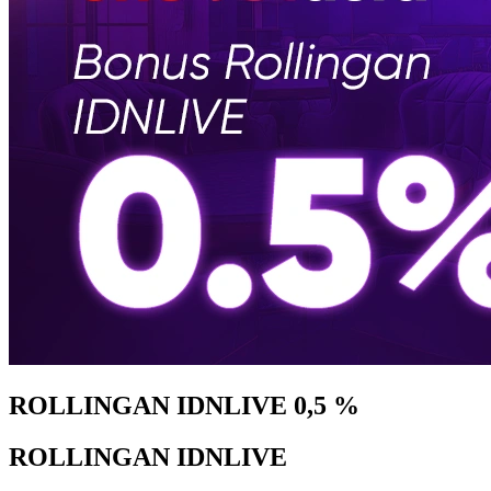
ROLLINGAN IDNLIVE 0,5 %
ROLLINGAN IDNLIVE