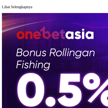
Lihat Selengkapnya